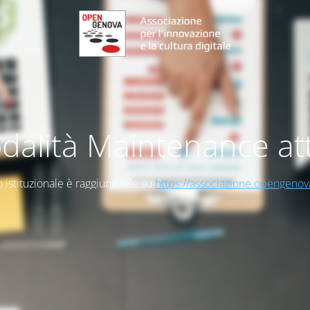
dalità Maintenance att
to istituzionale è raggiungibile su
https://associazione.opengenov