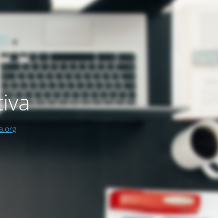
iva
a.org