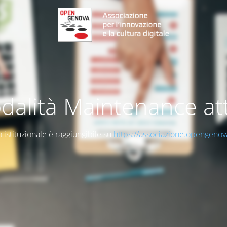
dalità Maintenance att
to istituzionale è raggiungibile su
https://associazione.opengenov