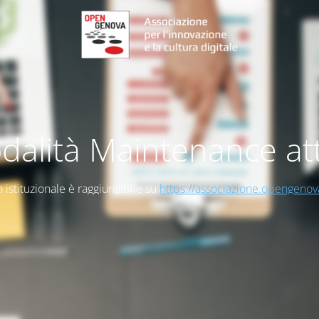
dalità Maintenance att
to istituzionale è raggiungibile su
https://associazione.opengenov