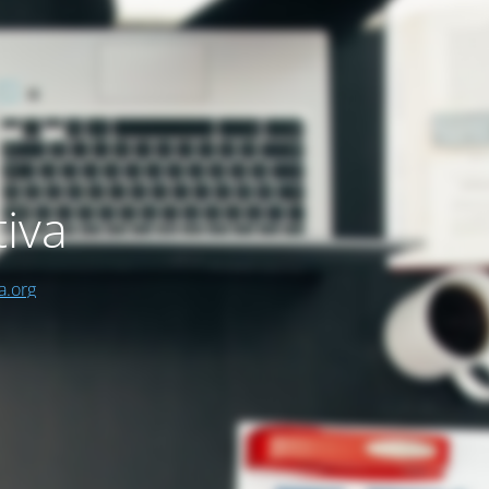
iva
a.org