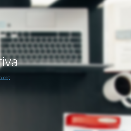
iva
a.org