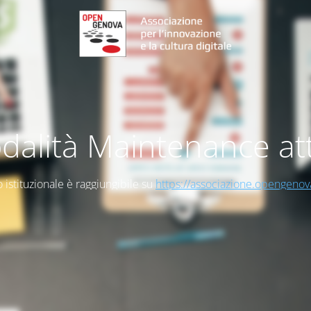
dalità Maintenance att
to istituzionale è raggiungibile su
https://associazione.opengenov